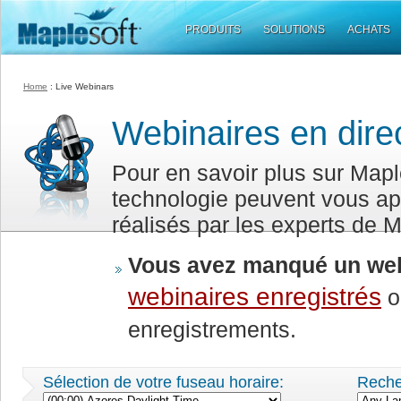
PRODUITS
SOLUTIONS
ACHATS
Home
:
Live Webinars
Webinaires en direc
Pour en savoir plus sur Maple
technologie peuvent vous app
réalisés par les experts de M
Vous avez manqué un web
webinaires enregistrés
o
enregistrements.
Sélection de votre fuseau horaire:
Reche