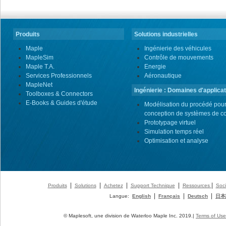
Produits
Solutions industrielles
Maple
Ingénierie des véhicules
MapleSim
Contrôle de mouvements
Maple T.A.
Energie
Services Professionnels
Aéronautique
MapleNet
Ingénierie : Domaines d'applicat
Toolboxes & Connectors
E-Books & Guides d'étude
Modélisation du procédé pour
conception de systèmes de co
Prototypage virtuel
Simulation temps réel
Optimisation et analyse
|
|
|
|
|
Produits
Solutions
Achetez
Support Technique
Ressources
Soci
|
|
|
Langue:
English
Français
Deutsch
日本
© Maplesoft, une division de Waterloo Maple Inc. 2019.|
Terms of Use