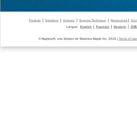
|
|
|
|
|
Produits
Solutions
Achetez
Support Technique
Ressources
Soci
|
|
|
Langue:
English
Français
Deutsch
日本
© Maplesoft, une division de Waterloo Maple Inc. 2019.|
Terms of Use