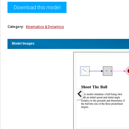
Download this model
Category:
Kinematics & Dynamics
Model Images