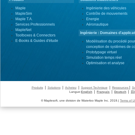
Maple
Ingénierie des véhicules
MapleSim
Contrôle de mouvements
Maple T.A.
Energie
Services Professionnels
Aéronautique
MapleNet
Ingénierie : Domaines d'applicat
Toolboxes & Connectors
E-Books & Guides d'étude
Modélisation du procédé pour
conception de systèmes de co
Prototypage virtuel
Simulation temps réel
Optimisation et analyse
|
|
|
|
|
Produits
Solutions
Achetez
Support Technique
Ressources
So
|
|
|
Langue:
English
Français
Deutsch
日
© Maplesoft, une division de Waterloo Maple Inc. 2019.|
Terms of U