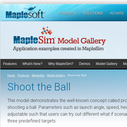
PRODUITS
SOLUTIONS
ACHATS
Features
What's New?
Why MapleSim?
Demos
Model Gallery
Mo
Home
:
Products
:
MapleSim
:
Model Gallery
:
Shoot the Ball
Shoot the Ball
This model demonstrates the well known concept called proj
shooting a ball. Parameters such as launch angle, speed, heig
adjustable such that users can try out different what if scenari
three predefined targets.