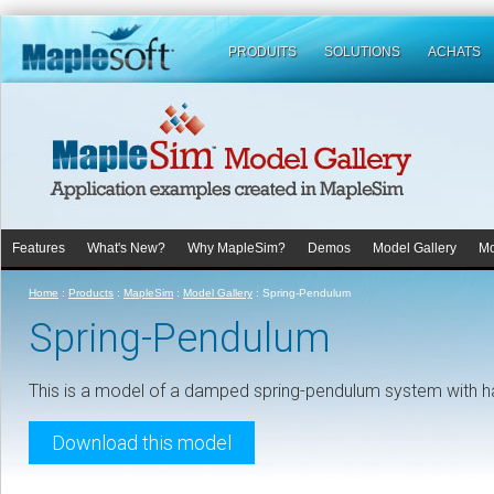
PRODUITS
SOLUTIONS
ACHATS
Features
What's New?
Why MapleSim?
Demos
Model Gallery
Mo
Home
:
Products
:
MapleSim
:
Model Gallery
:
Spring-Pendulum
Spring-Pendulum
This is a model of a damped spring-pendulum system with h
Download this model