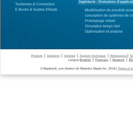
Ingénierie : Domaines d'applicat
Toolboxes & Connectors
E-Books & Guides d'étude
Modélisation du procédé pour
conception de systèmes de co
Prototypage virtuel
Simulation temps réel
Optimisation et analyse
|
|
|
|
|
Produits
Solutions
Achetez
Support Technique
Ressources
So
|
|
|
Langue:
English
Français
Deutsch
日
© Maplesoft, une division de Waterloo Maple Inc. 2019.|
Terms of U