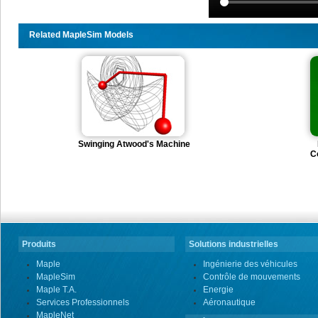
Related MapleSim Models
Swinging Atwood's Machine
C
Produits
Solutions industrielles
Maple
Ingénierie des véhicules
MapleSim
Contrôle de mouvements
Maple T.A.
Energie
Services Professionnels
Aéronautique
MapleNet