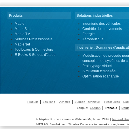
Produits
Solutions industrielles
Maple
Ingénierie des véhicules
MapleSim
Contrôle de mouvements
Maple T.A.
Energie
Services Professionnels
Aéronautique
MapleNet
Ingénierie : Domaines d'applicat
Toolboxes & Connectors
E-Books & Guides d'étude
Modélisation du procédé pour
conception de systèmes de co
Prototypage virtuel
Simulation temps réel
Optimisation et analyse
|
|
|
|
|
Produits
Solutions
Achetez
Support Technique
Ressources
Soci
|
|
Langue:
English
Français
Deut
© Maplesoft, une division de Waterloo Maple Inc. 2016.|
Terms of Use
MATLAB, Simulink, and Simulink Coder are trademarks or registered 