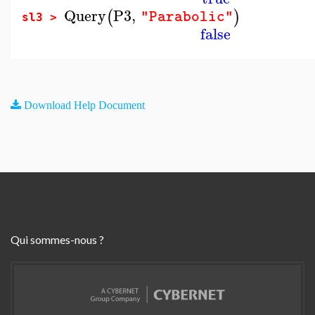
Query
P3
,
(
)
"Parabolic"
sl3 >
false
Download Help Document
Qui sommes-nous ?