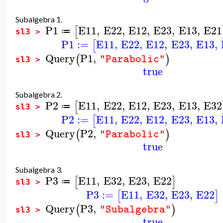
Subalgebra 1.
P1
E11
,
E22
,
E12
,
E23
,
E13
,
E21
[
≔
sl3 >
P1
:=
E11
,
E22
,
E12
,
E23
,
E13
,
[
Query
P1
,
(
)
"Parabolic"
sl3 >
true
Subalgebra 2.
P2
E11
,
E22
,
E12
,
E23
,
E13
,
E32
[
≔
sl3 >
P2
:=
E11
,
E22
,
E12
,
E23
,
E13
,
[
Query
P2
,
(
)
"Parabolic"
sl3 >
true
Subalgebra 3.
P3
E11
,
E32
,
E23
,
E22
[
]
≔
sl3 >
P3
:=
E11
,
E32
,
E23
,
E22
[
]
Query
P3
,
(
)
"Subalgebra"
sl3 >
true