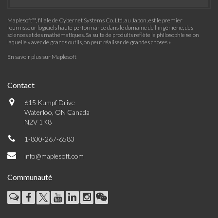
Maplesoft™, filiale de Cybernet Systems Co. Ltd. au Japon, est le premier
fournisseur logiciels haute performance dans le domaine de l'ingénierie, des
sciences et des mathématiques. Sa suite de produits reflète la philosophie selon
laquelle « avec de grands outils, on peut réaliser de grandes choses »
En savoir plus sur Maplesoft
Contact
615 Kumpf Drive
Waterloo, ON Canada
N2V 1K8
1-800-267-6583
info@maplesoft.com
Communauté