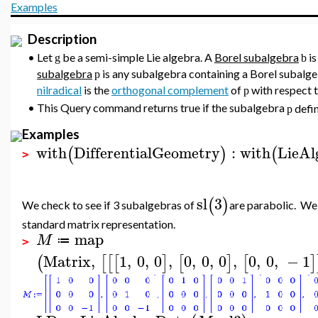
Examples
Description
•
Let
be a semi-simple Lie algebra. A
Borel subalgebra
is
g
b
subalgebra
is any subalgebra containing a Borel subalge
p
nilradical
is the
orthogonal complement
of
with respect 
p
•
This Query command returns true if the subalgebra
defi
p
Examples
with
DifferentialGeometry
:
with
LieAl
(
)
(
>
sl
3
(
)
We check to see if 3 subalgebras of
are parabolic. We
standard matrix representation.
map
M
≔
>
Matrix
,
1
,
0
,
0
,
0
,
0
,
0
,
0
,
0
,
−
1
(
[
[
[
]
[
]
[
]