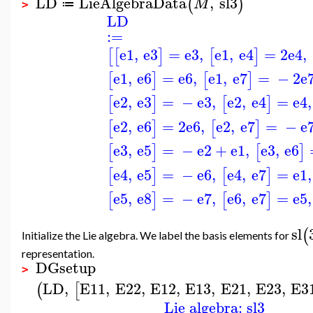
LD
LieAlgebraData
,
sl3
(
)
M
≔
>
LD
:=
e1
,
e3
=
e3
,
e1
,
e4
=
2
e4
,
[
[
]
[
]
e1
,
e6
=
e6
,
e1
,
e7
=
−
2
e
[
]
[
]
e2
,
e3
=
−
e3
,
e2
,
e4
=
e4
,
[
]
[
]
e2
,
e6
=
2
e6
,
e2
,
e7
=
−
e
[
]
[
]
e3
,
e5
=
−
e2
+
e1
,
e3
,
e6
[
]
[
]
e4
,
e5
=
−
e6
,
e4
,
e7
=
e1
,
[
]
[
]
e5
,
e8
=
−
e7
,
e6
,
e7
=
e5
,
[
]
[
]
sl
(
Initialize the Lie algebra. We label the basis elements for
representation.
DGsetup
>
LD
,
E11
,
E22
,
E12
,
E13
,
E21
,
E23
,
E3
(
[
Lie algebra: sl3