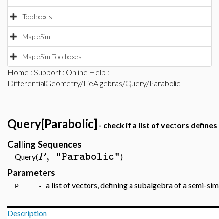
Toolboxes
MapleSim
MapleSim Toolboxes
Home
:
Support
:
Online Help
:
DifferentialGeometry/LieAlgebras/Query/Parabolic
Query[Parabolic]
- check if a list of vectors defin
Calling Sequences
,
P
"Parabolic"
Query(
)
Parameters
a list of vectors, defining a subalgebra of a semi-si
P -
Description