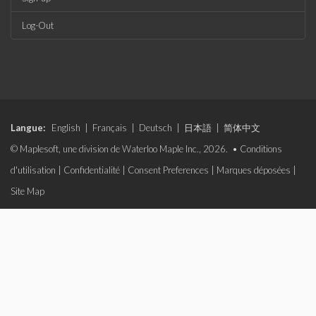
Log-Out
Langue:
English
|
Français
|
Deutsch
|
日本語
|
简体中文
© Maplesoft, une division de Waterloo Maple Inc., 2026. •
Conditions
d'utilisation
|
Confidentialité
|
Consent Preferences
|
Marques déposées
|
Site Map