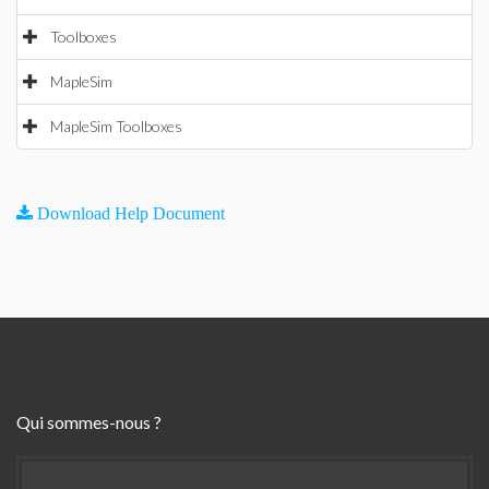
Toolboxes
MapleSim
MapleSim Toolboxes
Download Help Document
Qui sommes-nous ?