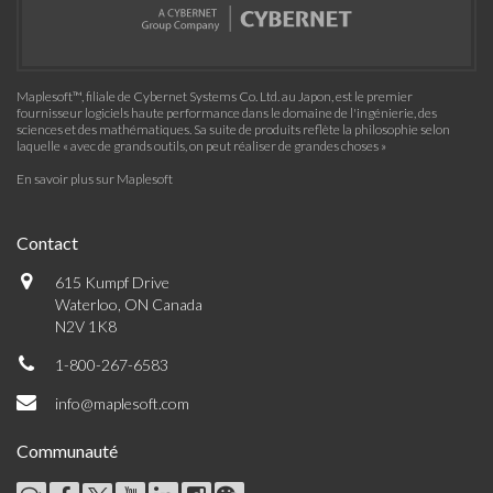
Maplesoft™, filiale de Cybernet Systems Co. Ltd. au Japon, est le premier
fournisseur logiciels haute performance dans le domaine de l'ingénierie, des
sciences et des mathématiques. Sa suite de produits reflète la philosophie selon
laquelle « avec de grands outils, on peut réaliser de grandes choses »
En savoir plus sur Maplesoft
Contact
615 Kumpf Drive
Waterloo, ON Canada
N2V 1K8
1-800-267-6583
info@maplesoft.com
Communauté