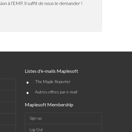
n à l'EMP. Il suffit de nous le demander !
Listes d'e-mails Maplesoft
•
The Maple Reporter
•
Autres offres par e-mail
Maplesoft Membership
Sign-up
Log-Out