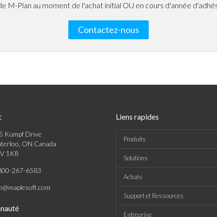
e M-Plan au moment de l'achat initial OU en cours d'année d'adhésio
Contactez-nous
t
Liens rapides
5 Kumpf Drive
Produits
terloo, ON Canada
V 1K8
Solutions
800-267-6583
Achats
fo@maplesoft.com
Support et Ressources
nauté
Entreprise