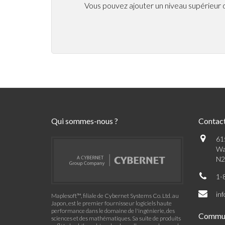
Vous pouvez ajouter un niveau supérieur d
Qui sommes-nous ?
Contac
61
Wa
N2
1-
in
Maplesoft™, filiale de Cybernet Systems Co. Ltd. au
Japon, est le premier fournisseur logiciels haute
performance dans le domaine de l'ingénierie, des
Commu
sciences et des mathématiques. Sa suite de produits