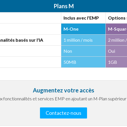
Plans M
Inclus avec l'EMP
Options 
M-One
M-Squar
nnalités basés sur l'IA
1 million / mois
2 million 
Non
Oui
50MB
1GB
Augmentez votre accès
 fonctionnalités et services EMP en ajoutant un M-Plan supérie
Contactez-nous