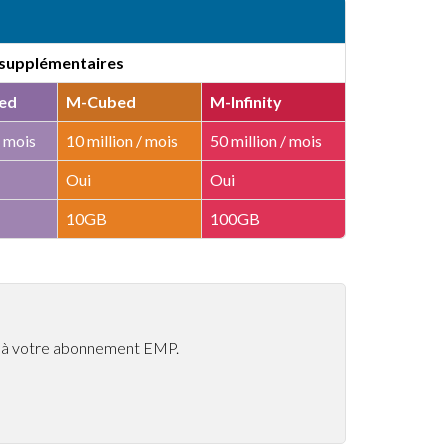
supplémentaires
ed
M-Cubed
M-Infinity
/ mois
10 million / mois
50 million / mois
Oui
Oui
10GB
100GB
ur à votre abonnement EMP.