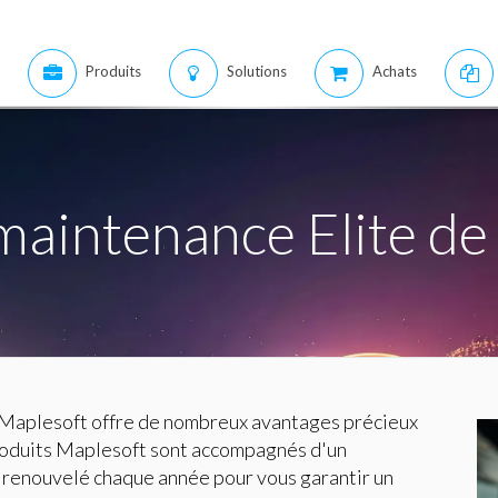
Produits
Solutions
Achats
aintenance Elite de
Maplesoft offre de nombreux avantages précieux
produits Maplesoft sont accompagnés d'un
renouvelé chaque année pour vous garantir un