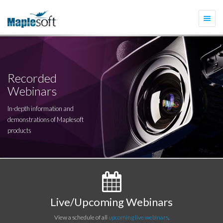
Togg
navi
Recorded
Webinars
In-depth information and
demonstrations of Maplesoft
products
Live/Upcoming Webinars
View a schedule of all
upcoming live webinars
.