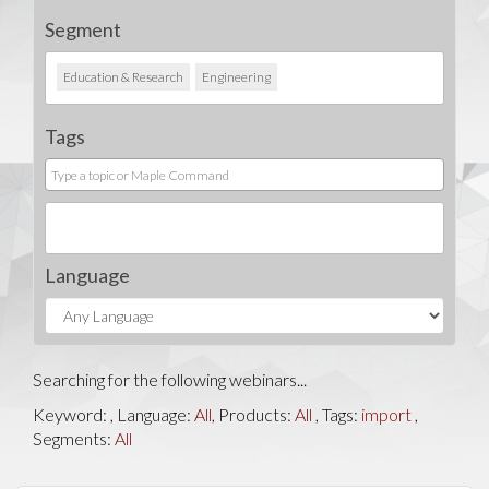
Segment
Education & Research
Engineering
Tags
Language
Searching for the following webinars...
Keyword:
, Language:
All
, Products:
All
, Tags:
import
,
Segments:
All