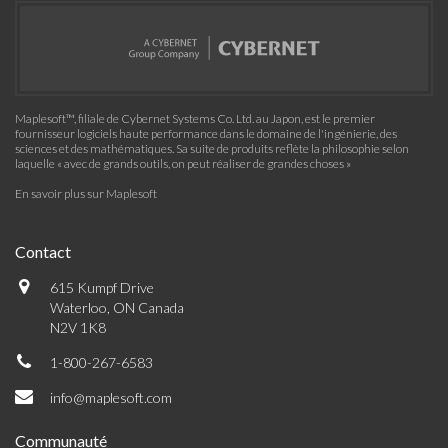
Maplesoft™, filiale de Cybernet Systems Co. Ltd. au Japon, est le premier
fournisseur logiciels haute performance dans le domaine de l'ingénierie, des
sciences et des mathématiques. Sa suite de produits reflète la philosophie selon
laquelle « avec de grands outils, on peut réaliser de grandes choses »
En savoir plus sur Maplesoft
Contact
615 Kumpf Drive
Waterloo, ON Canada
N2V 1K8
1-800-267-6583
info@maplesoft.com
Communauté