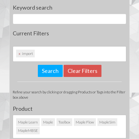
Keyword search
Current Filters
x
import
Clear Filters
Refine your search by clicking or dragging Products or Tags into the Filter
box above
Product
Maple Learn
Maple
Toolbox
Maple Flow
MapleSim
MapleMBSE