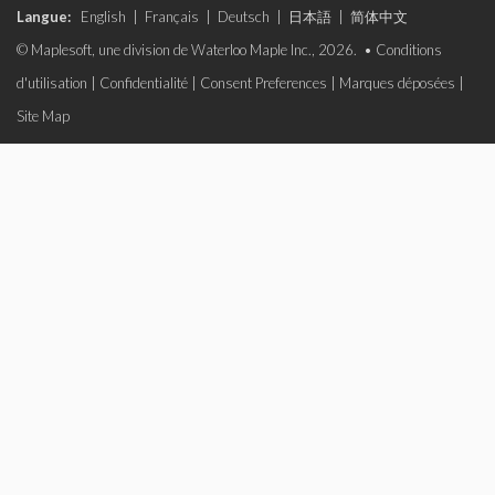
Langue:
English
|
Français
|
Deutsch
|
日本語
|
简体中文
© Maplesoft, une division de Waterloo Maple Inc., 2026. •
Conditions
d'utilisation
|
Confidentialité
|
Consent Preferences
|
Marques déposées
|
Site Map