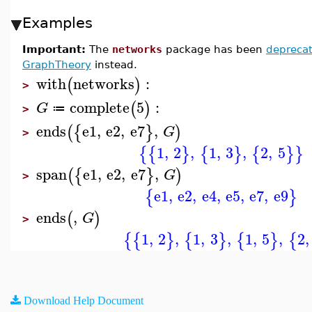
Examples
Important:
The
networks
package has been
depreca
GraphTheory
instead.
with
networks
:
(
)
>
complete
5
:
(
)
G
≔
>
ends
e1
,
e2
,
e7
,
(
{
}
)
G
>
1
,
2
,
1
,
3
,
2
,
5
{
{
}
{
}
{
}
}
span
e1
,
e2
,
e7
,
(
{
}
)
G
>
e1
,
e2
,
e4
,
e5
,
e7
,
e9
{
}
ends
,
(
)
G
>
1
,
2
,
1
,
3
,
1
,
5
,
2
,
{
{
}
{
}
{
}
{
Download Help Document