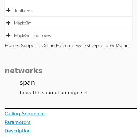
Toolboxes
MapleSim
MapleSim Toolboxes
Home
:
Support
:
Online Help
: networks(deprecated)/span
networks
span
finds the span of an edge set
Calling Sequence
Parameters
Description