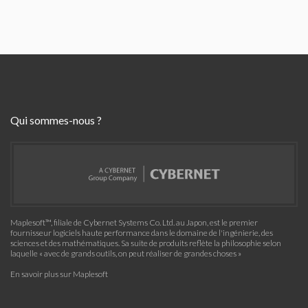
Qui sommes-nous ?
Maplesoft™, filiale de Cybernet Systems Co. Ltd. au Japon, est le premier
fournisseur logiciels haute performance dans le domaine de l'ingénierie, des
sciences et des mathématiques. Sa suite de produits reflète la philosophie selon
laquelle « avec de grands outils, on peut réaliser de grandes choses »
En savoir plus sur Maplesoft