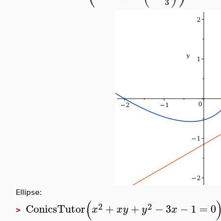
3
Ellipse:
(
2
2
ConicsTutor
+
+
−
3
−
1
=
0
x
x
y
y
x
>