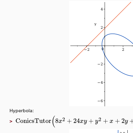
Hyperbola:
(
2
2
ConicsTutor
8
+
24
+
+
+
2
x
x
y
y
x
y
>