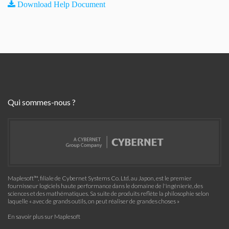
Download Help Document
Qui sommes-nous ?
Maplesoft™, filiale de Cybernet Systems Co. Ltd. au Japon, est le premier
fournisseur logiciels haute performance dans le domaine de l'ingénierie, des
sciences et des mathématiques. Sa suite de produits reflète la philosophie selon
laquelle « avec de grands outils, on peut réaliser de grandes choses »
En savoir plus sur Maplesoft