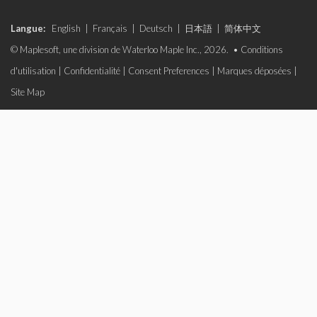
Langue:
English
|
Français
|
Deutsch
|
日本語
|
简体中文
© Maplesoft, une division de Waterloo Maple Inc., 2026. •
Conditions
d'utilisation
|
Confidentialité
|
Consent Preferences
|
Marques déposées
|
Site Map