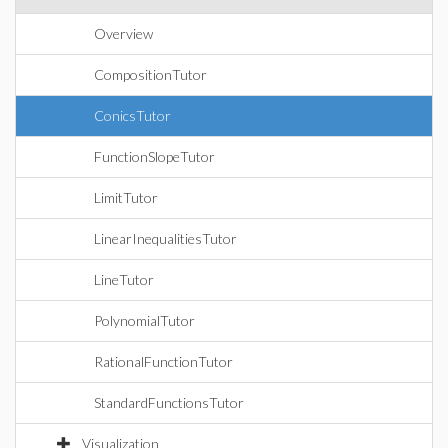
Overview
CompositionTutor
ConicsTutor
FunctionSlopeTutor
LimitTutor
LinearInequalitiesTutor
LineTutor
PolynomialTutor
RationalFunctionTutor
StandardFunctionsTutor
Visualization