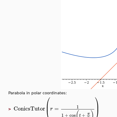
Parabola in polar coordinates:
⎛
⎞
⎜
⎟
1
ConicsTutor
=
r
⎝
⎠
>
(
)
π
1
+
cos
+
t