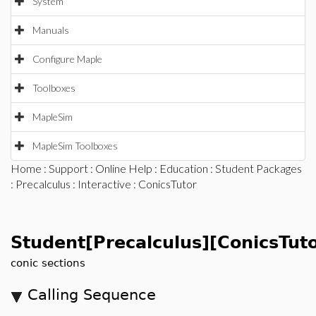
System
Manuals
Configure Maple
Toolboxes
MapleSim
MapleSim Toolboxes
Home
:
Support
:
Online Help
:
Education
:
Student Packages
:
Precalculus
:
Interactive
: ConicsTutor
Student[Precalculus][ConicsTuto
conic sections
Calling Sequence