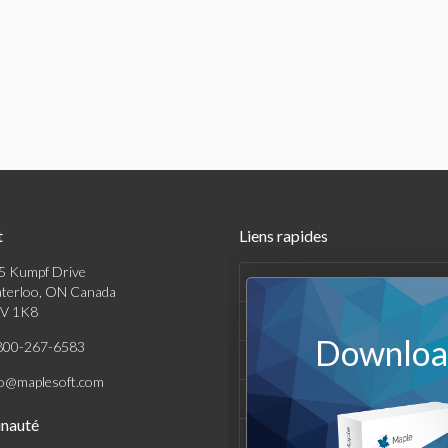
t
Liens rapides
5 Kumpf Drive
Produits
terloo, ON Canada
V 1K8
Solutions
Download
800-267-6583
Achats
fo@maplesoft.com
Support et Ressources
nauté
Entreprise