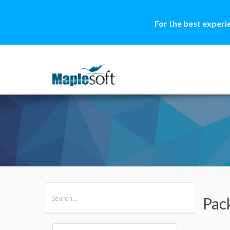
For the best experi
All Products
Maple
MapleSim
Pac