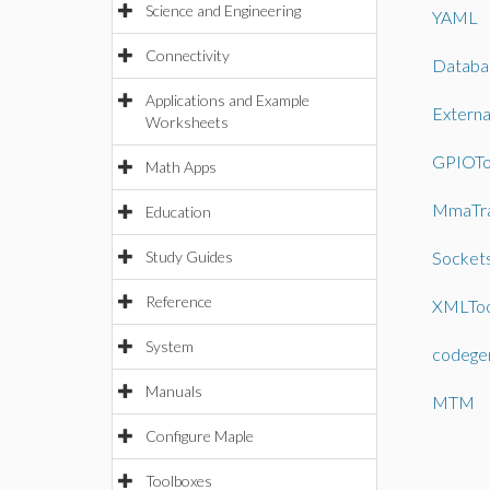
Science and Engineering
YAML
Connectivity
Databa
Applications and Example
External
Worksheets
GPIOTo
Math Apps
MmaTra
Education
Study Guides
Socket
Reference
XMLToo
System
codege
Manuals
MTM
Configure Maple
Toolboxes