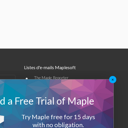
Listes d'e-mails Maplesoft
•
The Maple Reporter
×
•
Autres offres par e-mail
 a Free Trial of Maple
Maplesoft Membership
Sign-up
Try Maple free for 15 days
with no obligation.
Log-Out