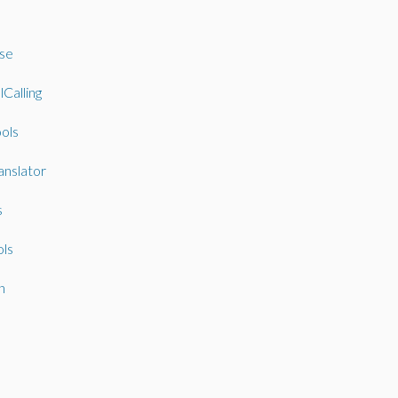
se
Calling
ols
nslator
s
ls
n