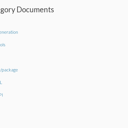
egory Documents
neration
ols
r/package
L
PI