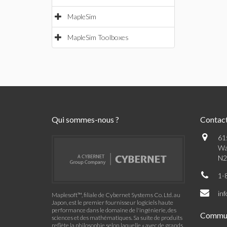
MapleSim
MapleSim Toolboxes
Qui sommes-nous ?
Contac
61
Wa
N2
1-
in
Maplesoft™, filiale de Cybernet Systems Co. Ltd. au
Japon, est le premier fournisseur logiciels haute
performance dans le domaine de l'ingénierie, des
Commu
sciences et des mathématiques. Sa suite de produits
reflète la philosophie selon laquelle « avec de grands