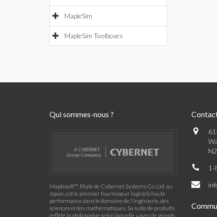
MapleSim
MapleSim Toolboxes
Qui sommes-nous ?
Contac
61
Wa
N2
1-
in
Maplesoft™, filiale de Cybernet Systems Co. Ltd. au
Japon, est le premier fournisseur logiciels haute
performance dans le domaine de l'ingénierie, des
Commu
sciences et des mathématiques. Sa suite de produits
reflète la philosophie selon laquelle « avec de grands