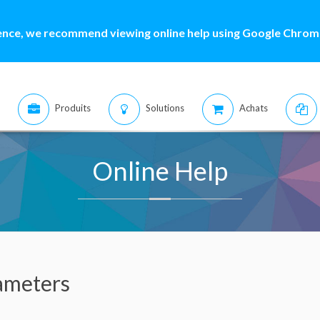
ence, we recommend viewing online help using Google Chrome
Produits
Solutions
Achats
Online Help
ameters