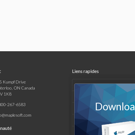
t
Liens rapides
5 Kumpf Drive
Produits
terloo, ON Canada
V 1K8
Solutions
Download
800-267-6583
Achats
fo@maplesoft.com
Support et Ressources
nauté
Entreprise