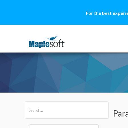
For the best experi
All Products
Maple
MapleSim
Par