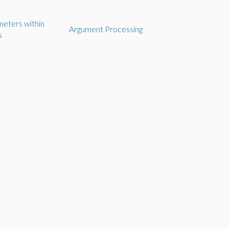
meters within
Argument Processing
s