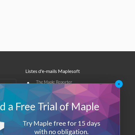
Listes d'e-mails Maplesoft
•
The Maple Reporter
×
•
Autres offres par e-mail
 a Free Trial of Maple
Maplesoft Membership
Sign-up
Try Maple free for 15 days
with no obligation.
Log-Out