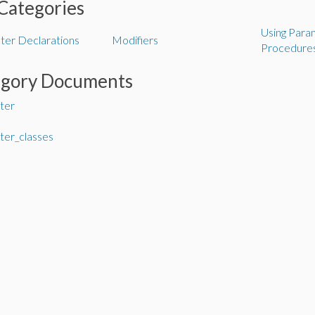
Categories
Using Para
er Declarations
Modifiers
Procedure
egory Documents
ter
er_classes