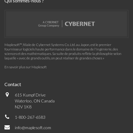
Qui sommes-nous ?
Maplesoft™, filiale de Cybernet Systems Co. Ltd. au Japon, est le premier
fournisseur logiciels haute performance dans le domaine de l'ingénierie, des
sciences et des mathématiques. Sa suite de produits reflète la philosophie selon
laquelle « avec de grands outils, on peut réaliser de grandes choses »
En savoir plus sur Maplesoft
Contact
615 Kumpf Drive
Waterloo, ON Canada
N2V 1K8
1-800-267-6583
info@maplesoft.com