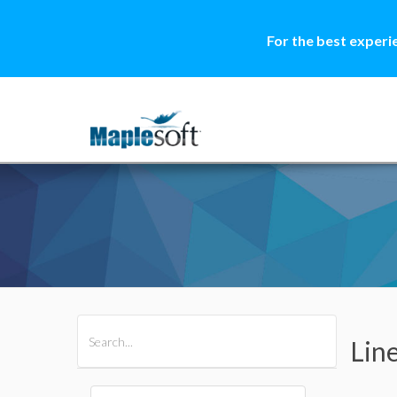
For the best experi
All Products
Maple
MapleSim
Lin