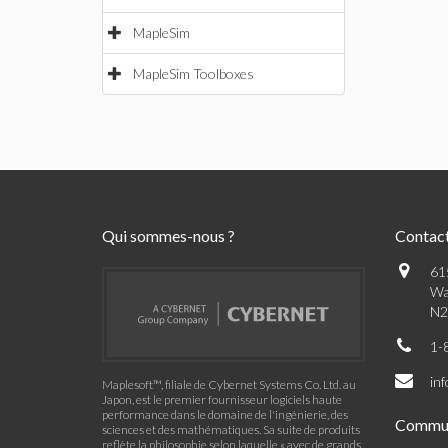
MapleSim
MapleSim Toolboxes
Qui sommes-nous ?
Contac
61
Wa
N2
1-
in
Maplesoft™, filiale de Cybernet Systems Co. Ltd. au
Japon, est le premier fournisseur logiciels haute
performance dans le domaine de l'ingénierie, des
Commu
sciences et des mathématiques. Sa suite de produits
reflète la philosophie selon laquelle « avec de grands