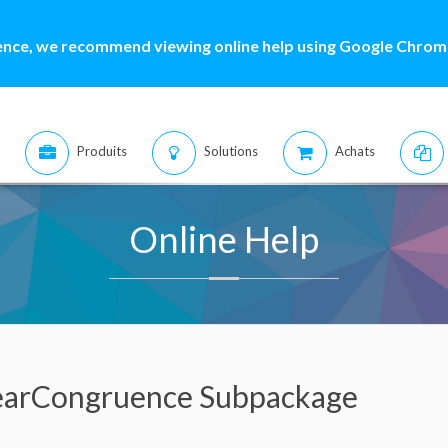
ence, we recommend viewing online help using Google Chrome
Produits
Solutions
Achats
Online Help
earCongruence Subpackage