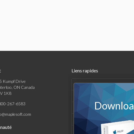
t
Liens rapides
5 Kumpf Drive
Produits
terloo, ON Canada
V 1K8
Solutions
Download
800-267-6583
Achats
fo@maplesoft.com
Support et Ressources
nauté
Entreprise