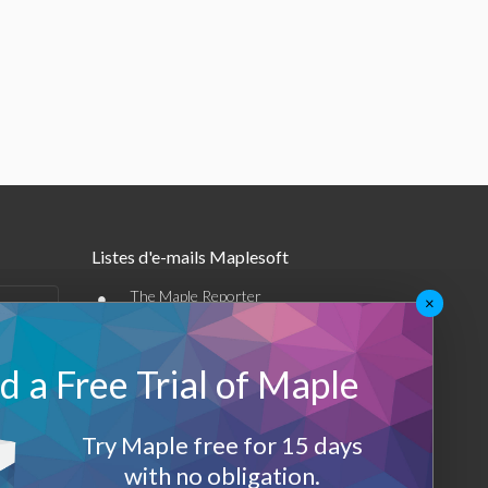
Listes d'e-mails Maplesoft
•
The Maple Reporter
×
•
Autres offres par e-mail
 a Free Trial of Maple
Maplesoft Membership
Sign-up
Try Maple free for 15 days
with no obligation.
Log-Out