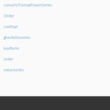
convert/FormalPowerSeries
Order
coeftayl
gfun/listtoseries
leadterm
order
solve/series