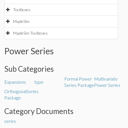
Toolboxes
MapleSim
MapleSim Toolboxes
Power Series
Sub Categories
Formal Power
Multivariate
Expansions
type
Series Package
Power Series
OrthogonalSeries
Package
Category Documents
series