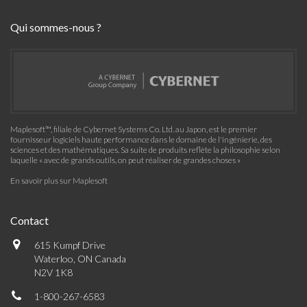
Qui sommes-nous ?
Maplesoft™, filiale de Cybernet Systems Co. Ltd. au Japon, est le premier
fournisseur logiciels haute performance dans le domaine de l'ingénierie, des
sciences et des mathématiques. Sa suite de produits reflète la philosophie selon
laquelle « avec de grands outils, on peut réaliser de grandes choses »
En savoir plus sur Maplesoft
Contact
615 Kumpf Drive
Waterloo, ON Canada
N2V 1K8
1-800-267-6583