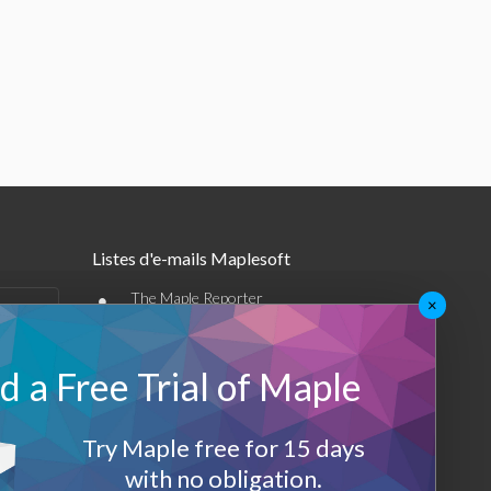
Listes d'e-mails Maplesoft
•
The Maple Reporter
×
•
Autres offres par e-mail
 a Free Trial of Maple
Maplesoft Membership
Sign-up
Try Maple free for 15 days
with no obligation.
Log-Out