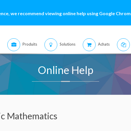
ence, we recommend viewing online help using Google Chrome
Produits
Solutions
Achats
Online Help
ic Mathematics