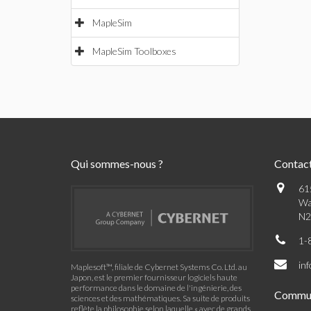
MapleSim
MapleSim Toolboxes
Qui sommes-nous ?
Contac
61
Wa
N2
1-
in
Maplesoft™, filiale de Cybernet Systems Co. Ltd. au
Japon, est le premier fournisseur logiciels haute
performance dans le domaine de l'ingénierie, des
Commu
sciences et des mathématiques. Sa suite de produits
reflète la philosophie selon laquelle « avec de grands