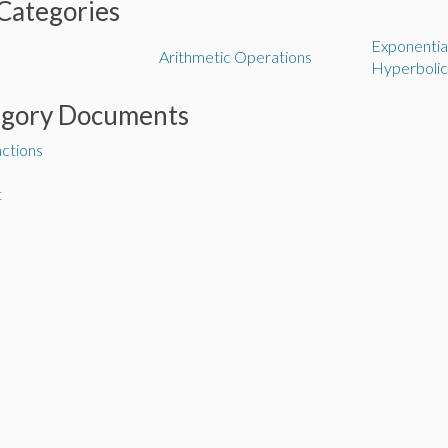
Categories
Exponential,
Arithmetic Operations
Hyperbolic
egory Documents
unctions
t