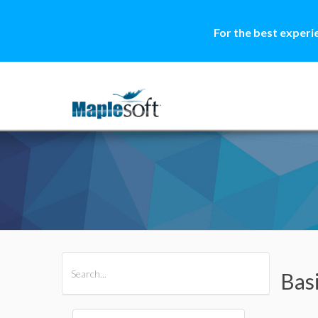
For the best experi
All Products
Maple
MapleSim
Bas