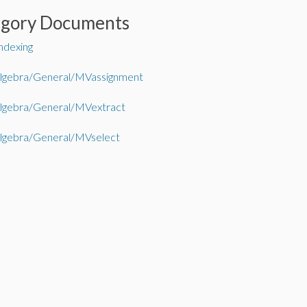
egory Documents
indexing
Algebra/General/MVassignment
lgebra/General/MVextract
lgebra/General/MVselect