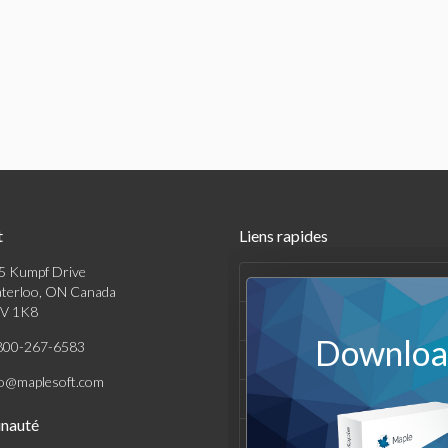
t
Liens rapides
5 Kumpf Drive
Produits
terloo, ON Canada
V 1K8
Solutions
Download
800-267-6583
Achats
fo@maplesoft.com
Support et Ressources
nauté
Entreprise