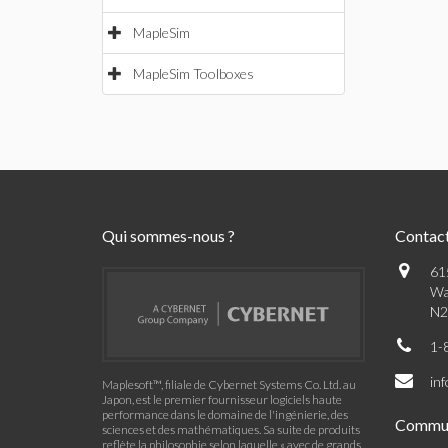
MapleSim
MapleSim Toolboxes
Qui sommes-nous ?
Contac
61
Wa
N2
1-
in
Maplesoft™, filiale de Cybernet Systems Co. Ltd. au
Japon, est le premier fournisseur logiciels haute
performance dans le domaine de l'ingénierie, des
Commu
sciences et des mathématiques. Sa suite de produits
reflète la philosophie selon laquelle « avec de grands