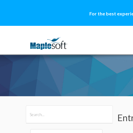
For the best experi
All Products
Maple
MapleSim
Ent