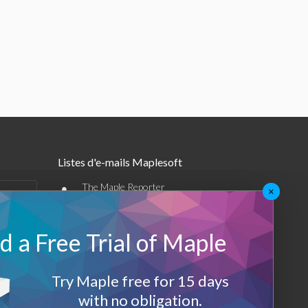
Listes d'e-mails Maplesoft
•
The Maple Reporter
×
•
Autres offres par e-mail
 a Free Trial of Maple
Maplesoft Membership
Sign-up
Try Maple free for 15 days
with no obligation.
Log-Out