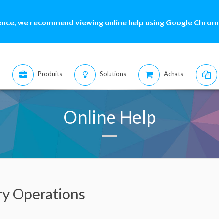
ence, we recommend viewing online help using Google Chrome
Produits
Solutions
Achats
Online Help
ry Operations