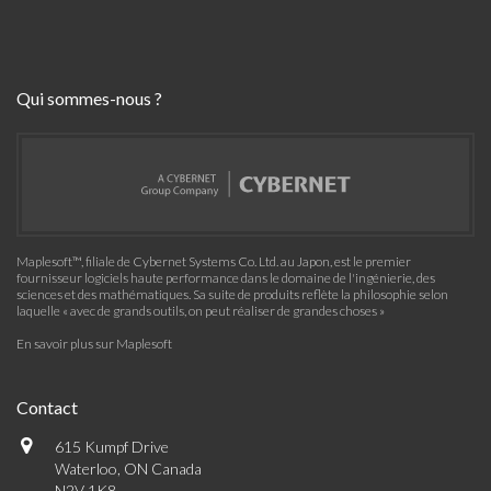
Qui sommes-nous ?
Maplesoft™, filiale de Cybernet Systems Co. Ltd. au Japon, est le premier
fournisseur logiciels haute performance dans le domaine de l'ingénierie, des
sciences et des mathématiques. Sa suite de produits reflète la philosophie selon
laquelle « avec de grands outils, on peut réaliser de grandes choses »
En savoir plus sur Maplesoft
Contact
615 Kumpf Drive
Waterloo, ON Canada
N2V 1K8