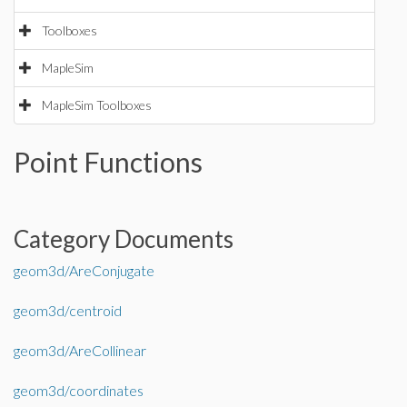
Toolboxes
MapleSim
MapleSim Toolboxes
Point Functions
Category Documents
geom3d/AreConjugate
geom3d/centroid
geom3d/AreCollinear
geom3d/coordinates