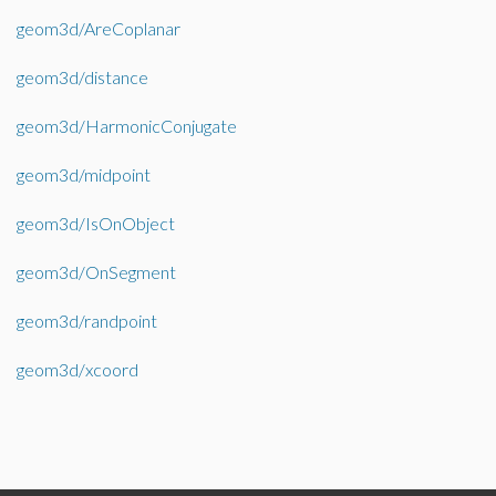
geom3d/AreCoplanar
geom3d/distance
geom3d/HarmonicConjugate
geom3d/midpoint
geom3d/IsOnObject
geom3d/OnSegment
geom3d/randpoint
geom3d/xcoord