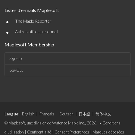
Listes d'e-mails Maplesoft
•
The Maple Reporter
•
Autres offres par e-mail
Maplesoft Membership
Sign-up
Log-Out
Langue:
English
|
Français
|
Deutsch
|
日本語
|
简体中文
© Maplesoft, une division de Waterloo Maple Inc., 2026. •
Conditions
d'utilisation
|
Confidentialité
|
Consent Preferences
|
Marques déposées
|