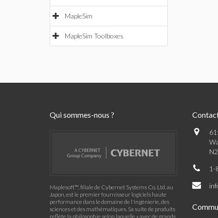
MapleSim
MapleSim Toolboxes
Qui sommes-nous ?
Contac
61
Wa
N2
1-
in
Maplesoft™, filiale de Cybernet Systems Co. Ltd. au
Japon, est le premier fournisseur logiciels haute
performance dans le domaine de l'ingénierie, des
Commu
sciences et des mathématiques. Sa suite de produits
reflète la philosophie selon laquelle « avec de grands