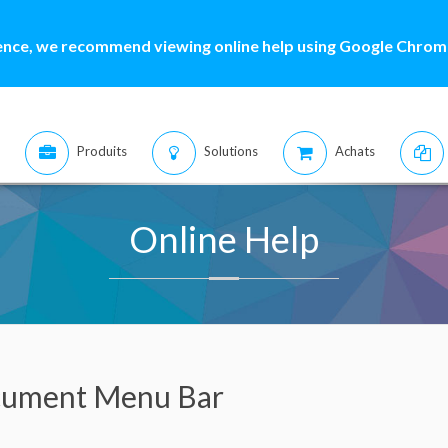
ence, we recommend viewing online help using Google Chrome
Produits
Solutions
Achats
Online Help
ument Menu Bar