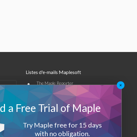
Listes d'e-mails Maplesoft
•
The Maple Reporter
×
•
Autres offres par e-mail
 a Free Trial of Maple
Maplesoft Membership
Sign-up
Try Maple free for 15 days
with no obligation.
Log-Out