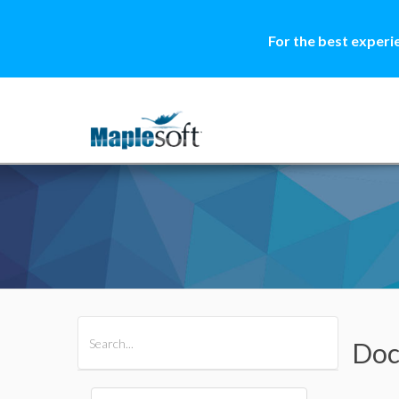
For the best experi
All Products
Maple
MapleSim
Doc