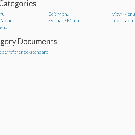
Categories
nu
Edit Menu
View Menu
 Menu
Evaluate Menu
Tools Men
enu
egory Documents
et/reference/standard