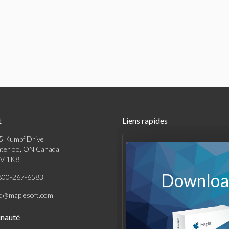
t
Liens rapides
5 Kumpf Drive
Produits
terloo, ON Canada
V 1K8
Solutions
Download
800-267-6583
Achats
fo@maplesoft.com
Support et Ressources
nauté
Entreprise