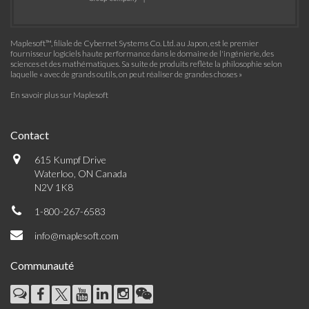
Maplesoft™, filiale de Cybernet Systems Co. Ltd. au Japon, est le premier
fournisseur logiciels haute performance dans le domaine de l'ingénierie, des
sciences et des mathématiques. Sa suite de produits reflète la philosophie selon
laquelle « avec de grands outils, on peut réaliser de grandes choses »
En savoir plus sur Maplesoft
Contact
615 Kumpf Drive
Waterloo, ON Canada
N2V 1K8
1-800-267-6583
info@maplesoft.com
Communauté