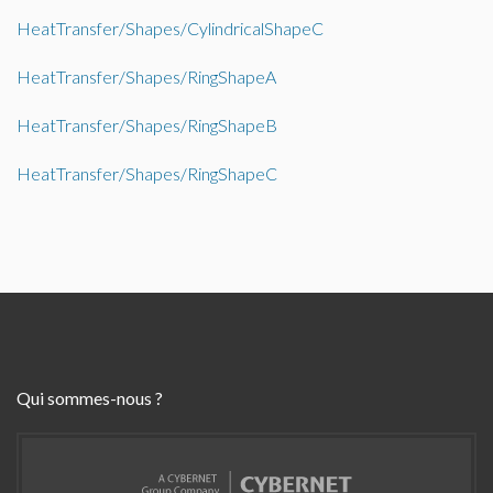
HeatTransfer/Shapes/CylindricalShapeC
HeatTransfer/Shapes/RingShapeA
HeatTransfer/Shapes/RingShapeB
HeatTransfer/Shapes/RingShapeC
Qui sommes-nous ?