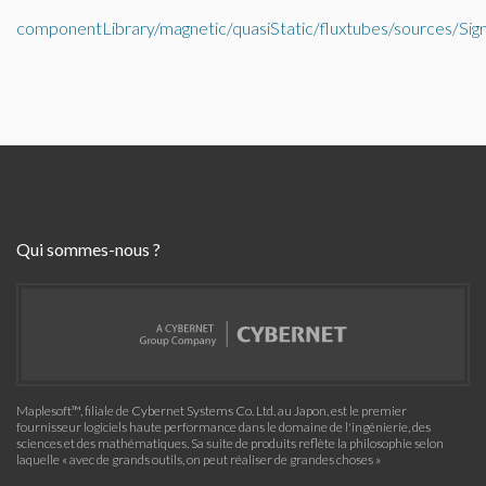
componentLibrary/magnetic/quasiStatic/fluxtubes/sources/Sig
Qui sommes-nous ?
Maplesoft™, filiale de Cybernet Systems Co. Ltd. au Japon, est le premier
fournisseur logiciels haute performance dans le domaine de l'ingénierie, des
sciences et des mathématiques. Sa suite de produits reflète la philosophie selon
laquelle « avec de grands outils, on peut réaliser de grandes choses »