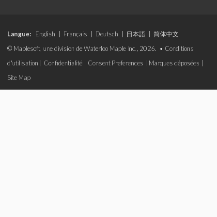
Langue:
English
|
Français
|
Deutsch
|
日本語
|
简体中文
© Maplesoft, une division de Waterloo Maple Inc., 2026. •
Conditions
d'utilisation
|
Confidentialité
|
Consent Preferences
|
Marques déposées
|
Site Map