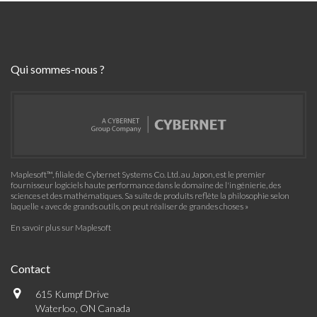
Qui sommes-nous ?
Maplesoft™, filiale de Cybernet Systems Co. Ltd. au Japon, est le premier
fournisseur logiciels haute performance dans le domaine de l'ingénierie, des
sciences et des mathématiques. Sa suite de produits reflète la philosophie selon
laquelle « avec de grands outils, on peut réaliser de grandes choses »
En savoir plus sur Maplesoft
Contact
615 Kumpf Drive
Waterloo, ON Canada