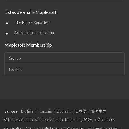
Listes d'e-mails Maplesoft
•
The Maple Reporter
•
Autres offres par e-mail
Maplesoft Membership
Sign-up
Log-Out
Langue:
English
|
Français
|
Deutsch
|
日本語
|
简体中文
© Maplesoft, une division de Waterloo Maple Inc., 2026. •
Conditions
d'utilisation
|
Confidentialité
|
Consent Preferences
|
Marques déposées
|