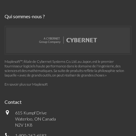
Qui sommes-nous ?
Maplesoft™, filiale de Cybernet Systems Co. Ltd. au Japon, est le premier
fournisseur logiciels haute performance dans le domaine de l'ingénierie, des
sciences et des mathématiques. Sa suite de produits reflète la philosophie selon
laquelle « avec de grands outils, on peut réaliser de grandes choses »
En savoir plus sur Maplesoft
Contact
615 Kumpf Drive
Waterloo, ON Canada
N2V 1K8
1-800-267-6583