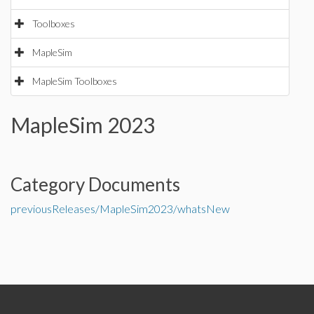
Toolboxes
MapleSim
MapleSim Toolboxes
MapleSim 2023
Category Documents
previousReleases/MapleSim2023/whatsNew