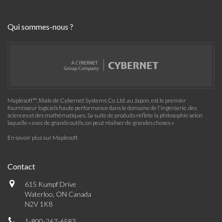
Qui sommes-nous ?
Maplesoft™, filiale de Cybernet Systems Co. Ltd. au Japon, est le premier
fournisseur logiciels haute performance dans le domaine de l'ingénierie, des
sciences et des mathématiques. Sa suite de produits reflète la philosophie selon
laquelle « avec de grands outils, on peut réaliser de grandes choses »
En savoir plus sur Maplesoft
Contact
615 Kumpf Drive
Waterloo, ON Canada
N2V 1K8
1-800-267-6583