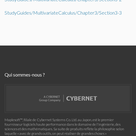
StudyGuides/MultivariateCalculus/Chapter3/Section3-3
Qui sommes-nous ?
Maplesoft™, filiale de Cybernet Systems Co. Ltd. au Japon, est le premier
fournisseur logiciels haute performance dans le domaine de l'ingénierie, des
sciences et des mathématiques. Sa suite de produits reflète la philosophie selon
laquelle « avec de grands outils, on peut réaliser de grandes choses »