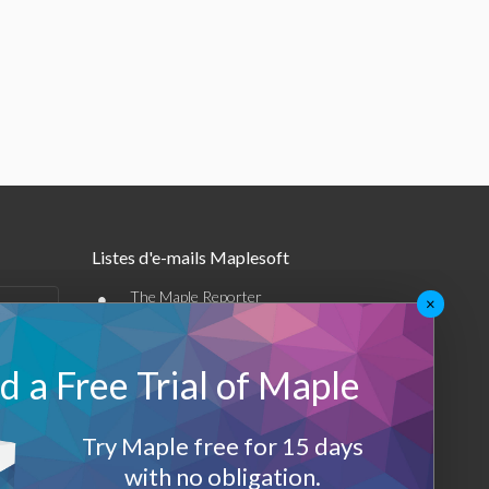
Listes d'e-mails Maplesoft
•
The Maple Reporter
×
•
Autres offres par e-mail
 a Free Trial of Maple
Maplesoft Membership
Sign-up
Try Maple free for 15 days
with no obligation.
Log-Out