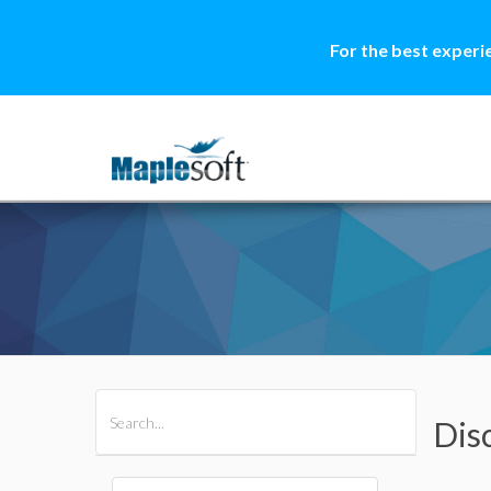
For the best experi
All Products
Maple
MapleSim
Dis