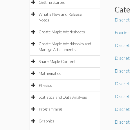
Getting Started
Cat
What's New and Release
Discre
Notes
Create Maple Worksheets
Fourier
Create Maple Workbooks and
Discre
Manage Attachments
Discre
Share Maple Content
Discret
Mathematics
Discre
Physics
Discre
Statistics and Data Analysis
Discret
Programming
Graphics
Discret