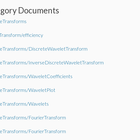
egory Documents
teTransforms
Transform/efficiency
teTransforms/DiscreteWaveletTransform
teTransforms/InverseDiscreteWaveletTransform
eTransforms/WaveletCoefficients
teTransforms/WaveletPlot
teTransforms/Wavelets
eTransforms/FourierTransform
eTransforms/FourierTransform