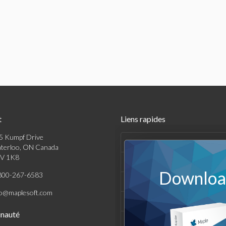
t
Liens rapides
5 Kumpf Drive
Produits
terloo, ON Canada
V 1K8
Solutions
Download
800-267-6583
Achats
fo@maplesoft.com
Support et Ressources
nauté
Entreprise