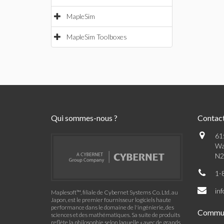
MapleSim
MapleSim Toolboxes
Qui sommes-nous ?
Contac
61
Wa
N2
1-
in
Maplesoft™, filiale de Cybernet Systems Co. Ltd. au
Japon, est le premier fournisseur logiciels haute
performance dans le domaine de l'ingénierie, des
Commu
sciences et des mathématiques. Sa suite de produits
reflète la philosophie selon laquelle « avec de grands