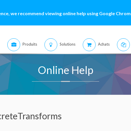
ence, we recommend viewing online help using Google Chrome
Produits
Solutions
Achats
Online Help
creteTransforms