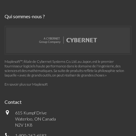
Qui sommes-nous ?
Maplesoft™, filiale de Cybernet Systems Co. Ltd. au Japon, est le premier
fournisseur logiciels haute performance dans le domaine de l'ingénierie, des
sciences et des mathématiques. Sa suite de produits reflète la philosophie selon
laquelle « avec de grands outils, on peut réaliser de grandes choses »
En savoir plus sur Maplesoft
Contact
615 Kumpf Drive
Waterloo, ON Canada
N2V 1K8
1-800-267-6583