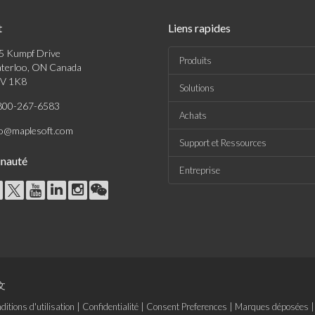
t
Liens rapides
5 Kumpf Drive
Produits
terloo, ON Canada
V 1K8
Solutions
800-267-6583
Achats
fo@maplesoft.com
Support et Ressources
nauté
Entreprise
文
ditions d'utilisation
|
Confidentialité
|
Consent Preferences
|
Marques déposées