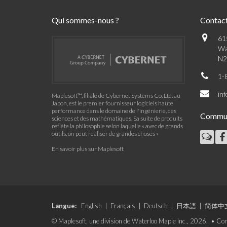
Qui sommes-nous ?
Contac
61
Wa
N2
1-
in
Maplesoft™, filiale de Cybernet Systems Co. Ltd. au
Japon, est le premier fournisseur logiciels haute
performance dans le domaine de l'ingénierie, des
Commu
sciences et des mathématiques. Sa suite de produits
reflète la philosophie selon laquelle « avec de grands
outils, on peut réaliser de grandes choses »
En savoir plus sur Maplesoft
Langue:
English
|
Français
|
Deutsch
|
日本語
|
简体中
© Maplesoft, une division de Waterloo Maple Inc., 2026. •
Con