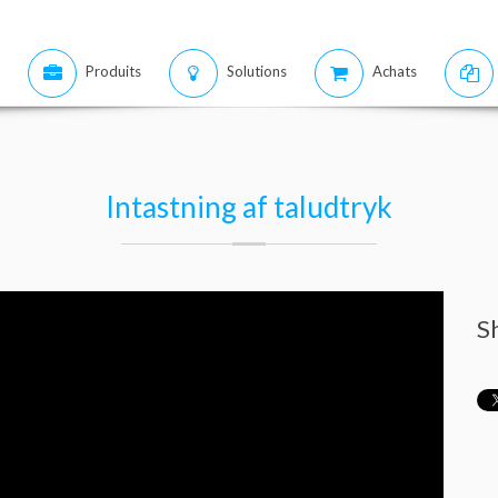
Produits
Solutions
Achats
Intastning af taludtryk
S