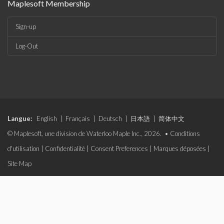
Maplesoft Membership
Sign-up
Log-Out
Langue:
English
|
Français
|
Deutsch
|
日本語
|
简体中文
© Maplesoft, une division de Waterloo Maple Inc., 2026. •
Conditions
d'utilisation
|
Confidentialité
|
Consent Preferences
|
Marques déposées
|
Site Map