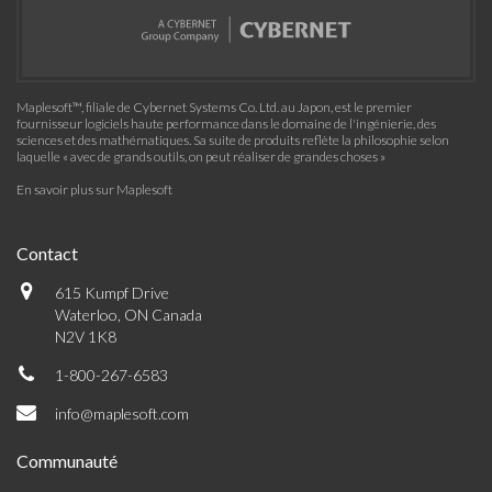
Maplesoft™, filiale de Cybernet Systems Co. Ltd. au Japon, est le premier
fournisseur logiciels haute performance dans le domaine de l'ingénierie, des
sciences et des mathématiques. Sa suite de produits reflète la philosophie selon
laquelle « avec de grands outils, on peut réaliser de grandes choses »
En savoir plus sur Maplesoft
Contact
615 Kumpf Drive
Waterloo, ON Canada
N2V 1K8
1-800-267-6583
info@maplesoft.com
Communauté