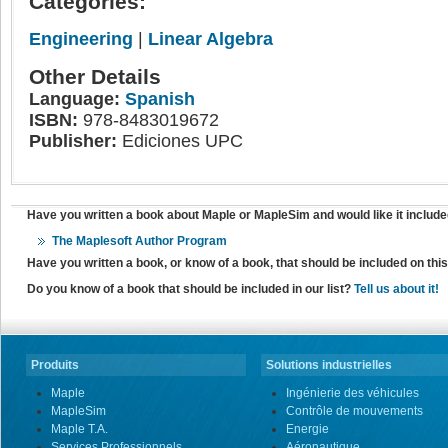
Categories:
Engineering
|
Linear Algebra
Other Details
Language:
Spanish
ISBN:
978-8483019672
Publisher:
Ediciones UPC
Have you written a book about Maple or MapleSim and would like it include
The Maplesoft Author Program
Have you written a book, or know of a book, that should be included on th
Do you know of a book that should be included in our list?
Tell us about it!
Produits
Solutions industrielles
Maple
Ingénierie des véhicules
MapleSim
Contrôle de mouvements
Maple T.A.
Energie
Services Professionnels
Aéronautique