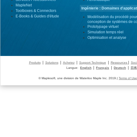
MapleNet
Ingénierie : Domaines d'applicat
Toolboxes & Connectors
E-Books & Guides d'étude
Modélisation du procédé pour
conception de systèmes de co
Prototypage virtuel
Simulation temps réel
Optimisation et analyse
|
|
|
|
|
Produits
Solutions
Achetez
Support Technique
Ressources
Soci
|
|
|
Langue:
English
Français
Deutsch
日本
© Maplesoft, une division de Waterloo Maple Inc. 2019.|
Terms of Use