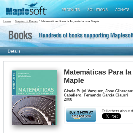
PRODUITS
SOLUTIONS
ACHATS
:
:
Home
Maplesoft Books
Matemáticas Para la Ingeniería con Maple
Details
Matemáticas Para la
Maple
Gisela Pujol Vazquez, Jose Giberga
Caballero, Fernando García Ciaurri
2008
Tell others about t