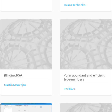
Oxana Trebenko
Blinding RSA
Pure, abundant and efficient
type numbers
Martin Monerjan
P. Stikker