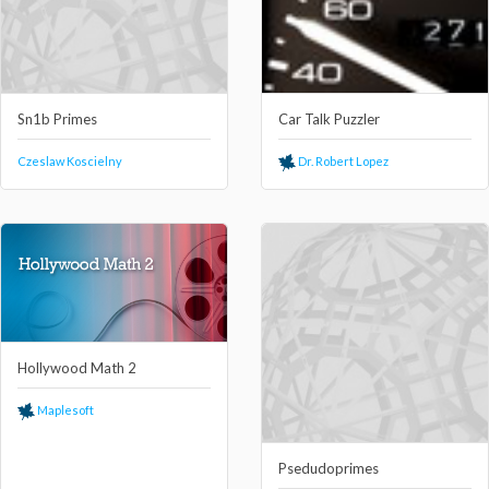
Sn1b Primes
Car Talk Puzzler
Czeslaw Koscielny
Dr. Robert Lopez
Hollywood Math 2
Maplesoft
Psedudoprimes