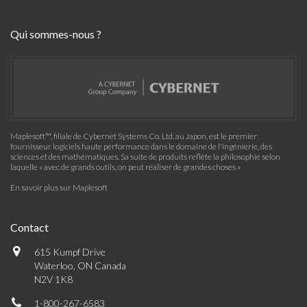
Qui sommes-nous ?
Maplesoft™, filiale de Cybernet Systems Co. Ltd. au Japon, est le premier
fournisseur logiciels haute performance dans le domaine de l'ingénierie, des
sciences et des mathématiques. Sa suite de produits reflète la philosophie selon
laquelle « avec de grands outils, on peut réaliser de grandes choses »
En savoir plus sur Maplesoft
Contact
615 Kumpf Drive
Waterloo, ON Canada
N2V 1K8
1-800-267-6583