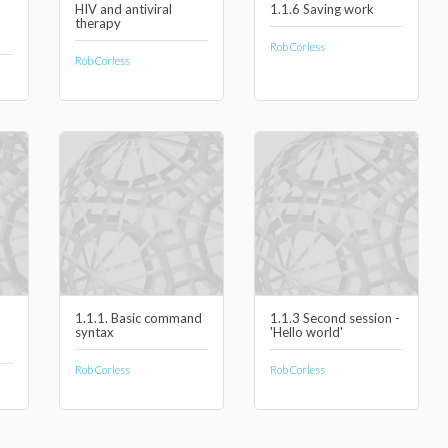
HIV and antiviral
1.1.6 Saving work
therapy
Rob Corless
Rob Corless
1.1.1. Basic command
1.1.3 Second session -
syntax
'Hello world'
Rob Corless
Rob Corless