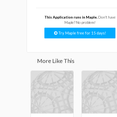
This Application runs in Maple.
Don't have
Maple? No problem!
Try Maple free for 15 days!
More Like This