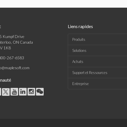
t
Liens rapides
5 Kumpf Drive
Produits
terloo, ON Canada
V 1K8
Solutions
800-267-6583
Achats
fo@maplesoft.com
Support et Ressources
nauté
Entreprise