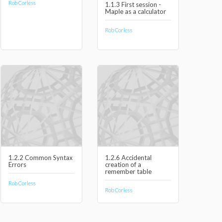
Rob Corless
1.1.3 First session -
Maple as a calculator
Rob Corless
1.2.2 Common Syntax
1.2.6 Accidental
Errors
creation of a
remember table
Rob Corless
Rob Corless