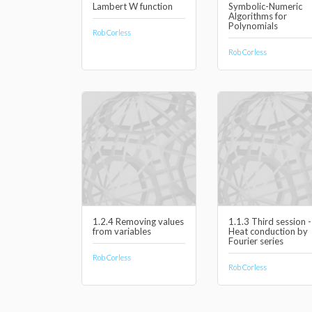
Lambert W function
Symbolic-Numeric
Algorithms for
Polynomials
Rob Corless
Rob Corless
1.2.4 Removing values
1.1.3 Third session -
from variables
Heat conduction by
Fourier series
Rob Corless
Rob Corless