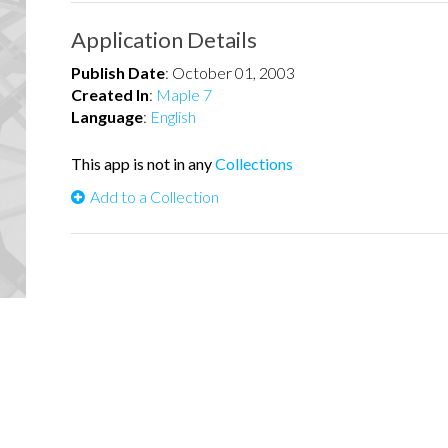
Application Details
Publish Date
:
October 01, 2003
Created In
:
Maple 7
Language
:
English
This app is not in any
Collections
Add to a Collection