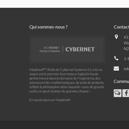
Qui sommes-nous ?
Contac
61
Wa
N2
1-
in
Maplesoft™, filiale de Cybernet Systems Co. Ltd. au
Japon, est le premier fournisseur logiciels haute
performance dans le domaine de l'ingénierie, des
Commu
sciences et des mathématiques. Sa suite de produits
reflète la philosophie selon laquelle « avec de grands
outils, on peut réaliser de grandes choses »
En savoir plus sur Maplesoft