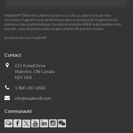
Maplesoft™, filiale de Cybernet Systems Co. Ltd. au Japon, est le premier
fournisseur logiciels haute performance dans le domaine de l'ingénierie, des
sciences et des mathématiques. Sa suite de produits reflète la philosophie selon
laquelle « avec de grands outils, on peut réaliser de grandes choses »
En savoir plus sur Maplesoft
Contact
615 Kumpf Drive
Waterloo, ON Canada
N2V 1K8
1-800-267-6583
info@maplesoft.com
Communauté