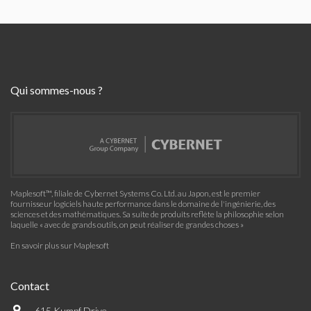
Qui sommes-nous ?
Maplesoft™, filiale de Cybernet Systems Co. Ltd. au Japon, est le premier
fournisseur logiciels haute performance dans le domaine de l'ingénierie, des
sciences et des mathématiques. Sa suite de produits reflète la philosophie selon
laquelle « avec de grands outils, on peut réaliser de grandes choses »
En savoir plus sur Maplesoft
Contact
615 Kumpf Drive