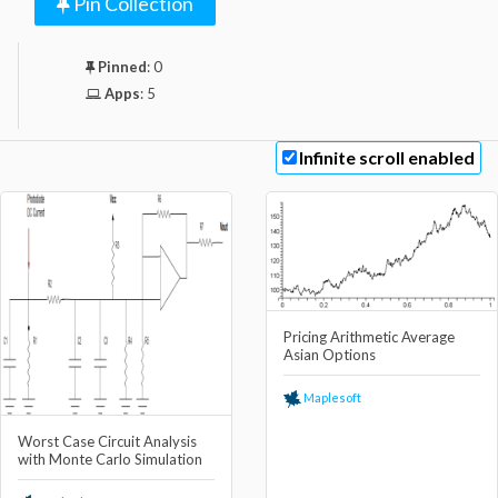
Pin Collection
Pinned
:
0
Apps
:
5
Infinite scroll enabled
Pricing Arithmetic Average
Asian Options
Maplesoft
Worst Case Circuit Analysis
with Monte Carlo Simulation